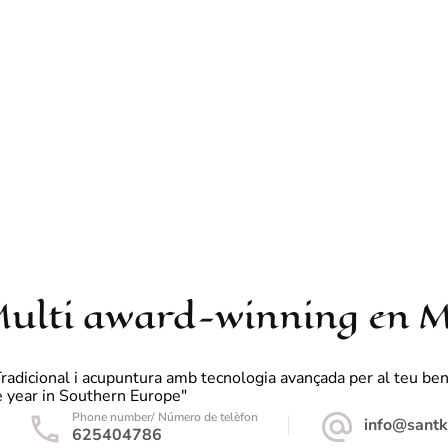
ulti award-winning en Me
cional i acupuntura amb tecnologia avançada per al teu benestar
e year in Southern Europe"
Phone number/ Número de telèfon
info@sant
625404786