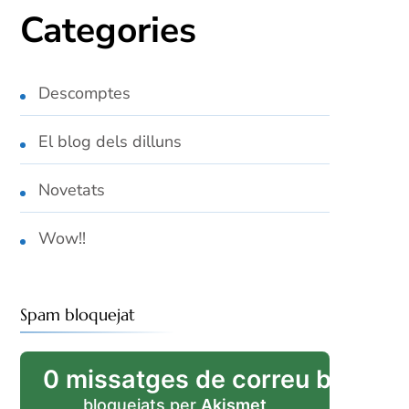
Categories
Descomptes
El blog dels dilluns
Novetats
Wow!!
Spam bloquejat
0 missatges de correu brossa
bloquejats per
Akismet