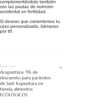
complementándolo también
con las pautas de nutrición
occidental en fertilidad.
Si deseas que comentemos tu
caso personalizado, llámanos
por tlf.
Post
Next Post
Acupuntura: 5% de
Navigation
descuento para pacientes
de Sant Kupuntura en
tienda alimentos
ECOLÓGICOS