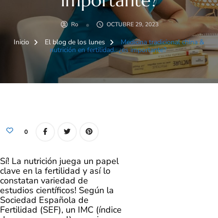
importante?
Ro
OCTUBRE 29, 2023
Inicio
El blog de los lunes
Medicina tradicional china &
nutrición en fertilidad…¿es importante?
0
Sí! La nutrición juega un papel
clave en la fertilidad y así lo
constatan variedad de
estudios científicos! Según la
Sociedad Española de
Fertilidad (SEF), un IMC (índice