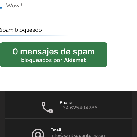
Wow!!
Spam bloqueado
0 mensajes de spam
bloqueados por
Akismet
Phone
+34 625404786
Email
info@santkupuntura.com