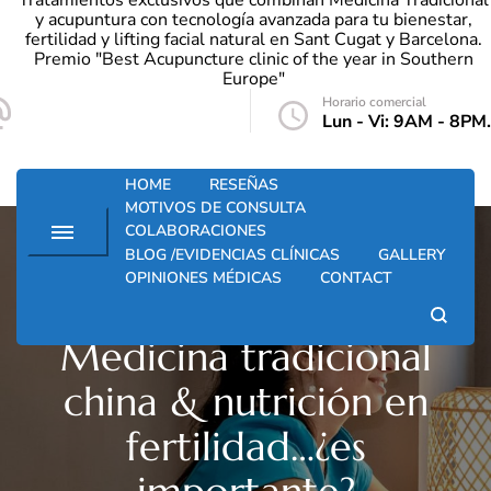
Tratamientos exclusivos que combinan Medicina Tradicional
y acupuntura con tecnología avanzada para tu bienestar,
fertilidad y lifting facial natural en Sant Cugat y Barcelona.
Premio "Best Acupuncture clinic of the year in Southern
Europe"
Horario comercial
info@santkupuntura.com
Lun - Vi: 9AM - 8PM.
HOME
RESEÑAS
MOTIVOS DE CONSULTA
COLABORACIONES
BLOG /EVIDENCIAS CLÍNICAS
GALLERY
OPINIONES MÉDICAS
CONTACT
EL BLOG DE LOS LUNES
NOVEDADES
Medicina tradicional
china & nutrición en
fertilidad…¿es